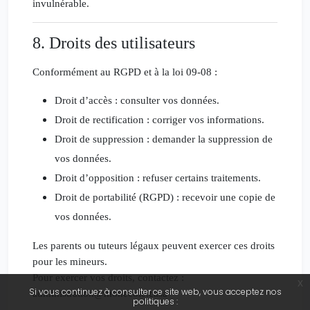
invulnérable.
8. Droits des utilisateurs
Conformément au
RGPD
et à la
loi 09-08
:
Droit d’accès : consulter vos données.
Droit de rectification : corriger vos informations.
Droit de suppression : demander la suppression de
vos données.
Droit d’opposition : refuser certains traitements.
Droit de portabilité (RGPD) : recevoir une copie de
vos données.
Les parents ou tuteurs légaux peuvent exercer ces droits
pour les mineurs.
Pour exercer vos droits, contactez :
x
Si vous continuez à consulter ce site web, vous acceptez nos
administration@monecole.casa
politiques :