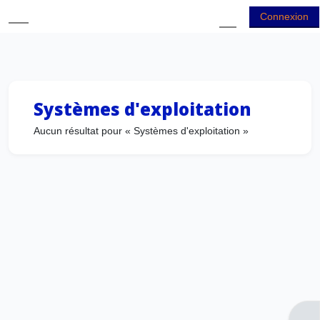
Passer au contenu principal
Connexion
Panneau latéral
Activer/désactiver
Systèmes d'exploitation
Aucun résultat pour « Systèmes d'exploitation »
Ouvr