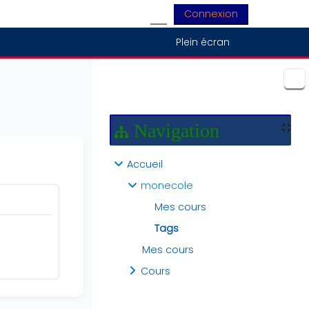
Connexion
Activer/désactiver la saisie
Plein écran
Blocs
Navigation
Accueil
monecole
Mes cours
Tags
Mes cours
Cours