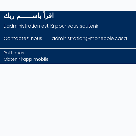
اقرأ باســــــم ربك
L'administration est là pour vous soutenir
Contactez-nous : administration@monecole.casa
Politiques
Obtenir l’app mobile