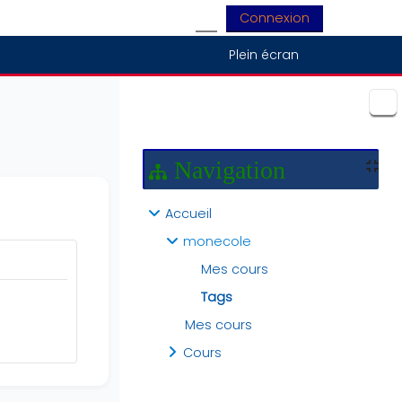
Connexion
Activer/désactiver la saisie
Plein écran
Blocs
Navigation
Accueil
monecole
Mes cours
Tags
Mes cours
Cours