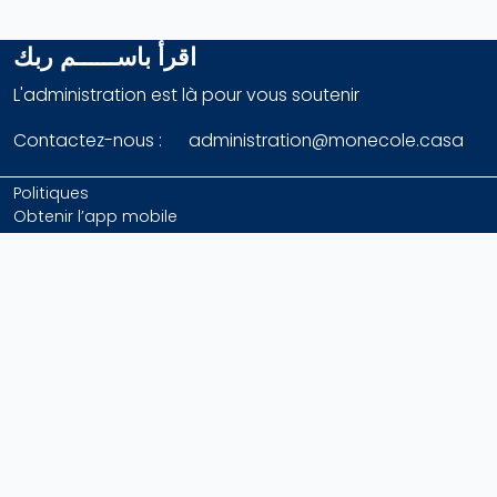
اقرأ باســــــم ربك
L'administration est là pour vous soutenir
Contactez-nous : administration@monecole.casa
Politiques
Obtenir l’app mobile