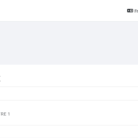
Fr
x
RE 1