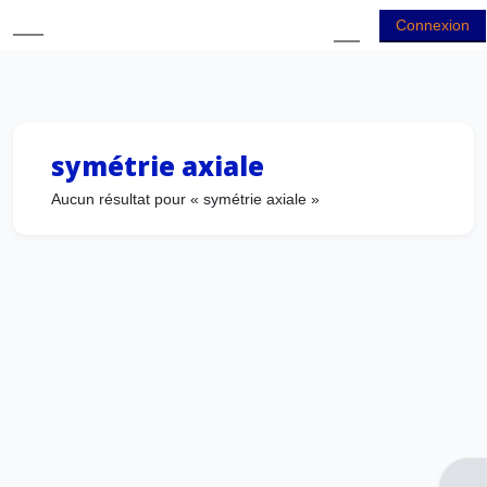
Passer au contenu principal
Connexion
Panneau latéral
Activer/désactiver
symétrie axiale
Aucun résultat pour « symétrie axiale »
Ouvr