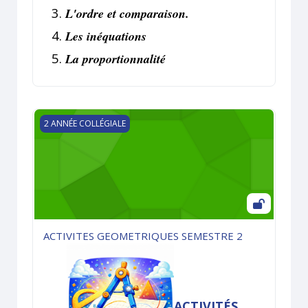
L
'ordre et comparaison.
Les inéquations
La proportionnalité
ACTIVITES GEOMETRIQUES SEMESTRE 2
2 ANNÉE COLLÉGIALE
ACTIVITES GEOMETRIQUES SEMESTRE 2
ACTIVITÉS