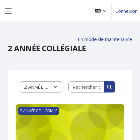
Passer au contenu principal
Connexion
Panneau latéral
En mode de maintenance
2 ANNÉE COLLÉGIALE
Rechercher des 
Catégories de cours
Rechercher de
Préparons-nous pour la rentrée
2 ANNÉE COLLÉGIALE