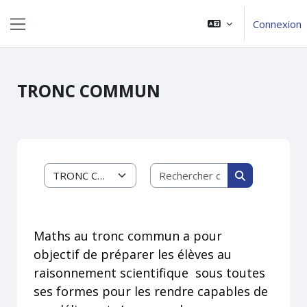
Passer au contenu principal
Connexion
Panneau latéral
TRONC COMMUN
Rechercher des 
Catégories de cours
Rechercher de
Maths au tronc commun a pour
objectif de préparer les élèves au
raisonnement scientifique sous toutes
ses formes pour les rendre capables de