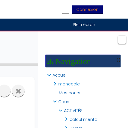
Connexion
Activer/désactiver la saisie
Plein écran
Blocs
Navigation
Accueil
monecole
Mes cours
Cours
ACTIVITÉS
calcul mental